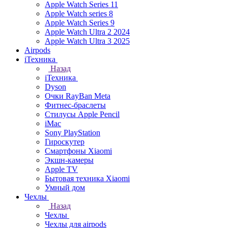
Apple Watch Series 11
Apple Watch series 8
Apple Watch Series 9
Apple Watch Ultra 2 2024
Apple Watch Ultra 3 2025
Airpods
iТехника
Назад
iТехника
Dyson
Очки RayBan Meta
Фитнес-браслеты
Стилусы Apple Pencil
iMac
Sony PlayStation
Гироскутер
Смартфоны Xiaomi
Экшн-камеры
Apple TV
Бытовая техника Xiaomi
Умный дом
Чехлы
Назад
Чехлы
Чехлы для airpods