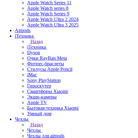
Apple Watch Series 11
Apple Watch series 8
Apple Watch Series 9
Apple Watch Ultra 2 2024
Apple Watch Ultra 3 2025
Airpods
iТехника
Назад
iТехника
Dyson
Очки RayBan Meta
Фитнес-браслеты
Стилусы Apple Pencil
iMac
Sony PlayStation
Гироскутер
Смартфоны Xiaomi
Экшн-камеры
Apple TV
Бытовая техника Xiaomi
Умный дом
Чехлы
Назад
Чехлы
Чехлы для airpods