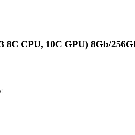
(M3 8C CPU, 10C GPU) 8Gb/256
я!