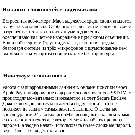
Никаких сложностей с видеочатами
Встроенная веб-камера iMac выделяется среди своих аналогов
в других моноблоках. Особенной её делает не только высокое
разрешение, но и технология шумоподавления,
обеспечивающая четкое изображение при любом освещении.
Ваши собеседники будут видеть вас, словно вы рядом, а
благодаря системе из трёх микрофонов с шумоподавлением
вы можете с комфортом говорить даже без гарнитуры.
Максимум безопасности
Работа с зашифрованными данными, онлайн-покупки через
Apple Pay и шифрование содержимого встроенного SSD iMac
происходят моментально и незаметно за счёт Secure Enclave.
Даже если ядро системы окажется под угрозой – это не
повлияет на защиту самых важных данных. Отдельные
конфигурации 24-дюймового iMac оснащаются клавиатурами
со сканером отпечатка, с которым можно забыть про ввод
паролей, а заодно начать использовать более сложные пароли,
ведь Touch ID введёт их за вас.