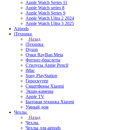
Apple Watch Series 11
Apple Watch series 8
Apple Watch Series 9
Apple Watch Ultra 2 2024
Apple Watch Ultra 3 2025
Airpods
iТехника
Назад
iТехника
Dyson
Очки RayBan Meta
Фитнес-браслеты
Стилусы Apple Pencil
iMac
Sony PlayStation
Гироскутер
Смартфоны Xiaomi
Экшн-камеры
Apple TV
Бытовая техника Xiaomi
Умный дом
Чехлы
Назад
Чехлы
Чехлы для airpods