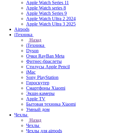
Apple Watch Series 11
Apple Watch series 8
Apple Watch Series 9
Apple Watch Ultra 2 2024
Apple Watch Ultra 3 2025
Airpods
iТехника
Назад
iТехника
Dyson
Очки RayBan Meta
Фитнес-браслеты
Стилусы Apple Pencil
iMac
Sony PlayStation
Гироскутер
Смартфоны Xiaomi
Экшн-камеры
Apple TV
Бытовая техника Xiaomi
Умный дом
Чехлы
Назад
Чехлы
Чехлы для airpods