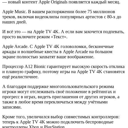
— новый контент Apple Originals появляется каждый месяц.
Apple Music. В вашем распоряжении более 75 миллионов
треков, включая видеоклипы популярных артистов с 80‑х до
наших дней.
И всё это — на Apple TV 4K. А если вам захочется подпевать,
просто включите режим «Текст».
Apple Arcade. С Apple TV 4K головоломки, бесконечные
аркады и волшебные квесты в Apple Arcade на большом
экране полностью захватят ваше воображение.
Процессор A12 Bionic гарантирует высокую скорость отклика
и плавную графику, поэтому игры на Apple TV 4K становятся
ещё реалистичнее.
А благодаря поддержке многопользовательского режима
игроки могут отслеживать своё положение в рейтингах и
прогресс в играх, видеть приглашения от других игроков, а
также в любое время переключаться между учётными
записями.
Кроме того, увеличился выбор совместимых контроллеров:
теперь к Apple TV 4K можно подключить беспроводные
контроллеры Xbox и PlayStation.