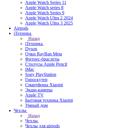
Apple Watch Series 11
Apple Watch series 8
Apple Watch Series 9
Apple Watch Ultra 2 2024
Apple Watch Ultra 3 2025
Airpods
iТехника
Назад
iТехника
Dyson
Очки RayBan Meta
Фитнес-браслеты
Стилусы Apple Pencil
iMac
Sony PlayStation
Гироскутер
Смартфоны Xiaomi
Экшн-камеры
Apple TV
Бытовая техника Xiaomi
Умный дом
Чехлы
Назад
Чехлы
Чехлы для airpods