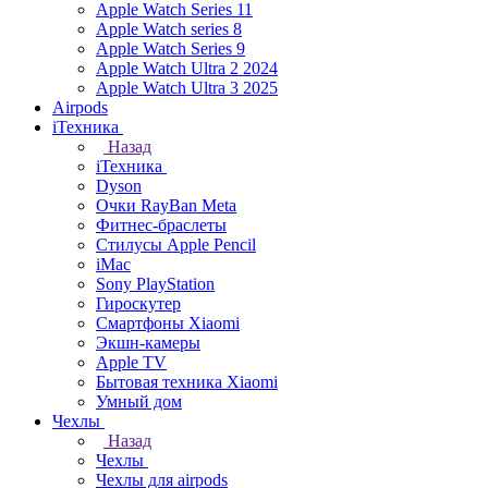
Apple Watch Series 11
Apple Watch series 8
Apple Watch Series 9
Apple Watch Ultra 2 2024
Apple Watch Ultra 3 2025
Airpods
iТехника
Назад
iТехника
Dyson
Очки RayBan Meta
Фитнес-браслеты
Стилусы Apple Pencil
iMac
Sony PlayStation
Гироскутер
Смартфоны Xiaomi
Экшн-камеры
Apple TV
Бытовая техника Xiaomi
Умный дом
Чехлы
Назад
Чехлы
Чехлы для airpods