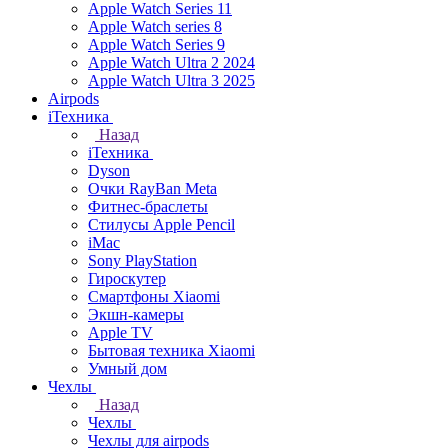
Apple Watch Series 11
Apple Watch series 8
Apple Watch Series 9
Apple Watch Ultra 2 2024
Apple Watch Ultra 3 2025
Airpods
iТехника
Назад
iТехника
Dyson
Очки RayBan Meta
Фитнес-браслеты
Стилусы Apple Pencil
iMac
Sony PlayStation
Гироскутер
Смартфоны Xiaomi
Экшн-камеры
Apple TV
Бытовая техника Xiaomi
Умный дом
Чехлы
Назад
Чехлы
Чехлы для airpods