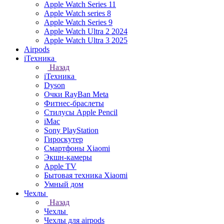
Apple Watch Series 11
Apple Watch series 8
Apple Watch Series 9
Apple Watch Ultra 2 2024
Apple Watch Ultra 3 2025
Airpods
iТехника
Назад
iТехника
Dyson
Очки RayBan Meta
Фитнес-браслеты
Стилусы Apple Pencil
iMac
Sony PlayStation
Гироскутер
Смартфоны Xiaomi
Экшн-камеры
Apple TV
Бытовая техника Xiaomi
Умный дом
Чехлы
Назад
Чехлы
Чехлы для airpods