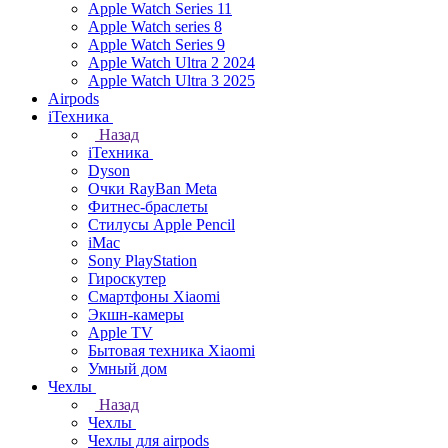
Apple Watch Series 11
Apple Watch series 8
Apple Watch Series 9
Apple Watch Ultra 2 2024
Apple Watch Ultra 3 2025
Airpods
iТехника
Назад
iТехника
Dyson
Очки RayBan Meta
Фитнес-браслеты
Стилусы Apple Pencil
iMac
Sony PlayStation
Гироскутер
Смартфоны Xiaomi
Экшн-камеры
Apple TV
Бытовая техника Xiaomi
Умный дом
Чехлы
Назад
Чехлы
Чехлы для airpods