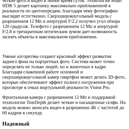
четкие фото и видео в любое время суток. Технология Smart
HDR 5 делает картинку максимально приближенной к
реальности по цветопередаче, благодаря чему фотографии
выглядят естественно. Сверхширокоугольный модуль с
разрешением 12 Мп и апертурой F/2.2 получил угол обзора
120 градусов. Телефото с разрешением 12 Мп и апертурой
F/2.8 и трехкратным оптическим зумом дает возможность
заснять объекты в максимальном приближении.
Умные алгоритмы создают красивый эффект размытия
заднего фона на портретных фото. Система может точно
определять не только людей, но и животных в кадре.
Благодаря слаженной работе основной и
сверхширокоугольной камер смартфон может делать 3D-фото,
которые обеспечивают эффект полного погружения при
просмотре в очках виртуальной реальности Vision Pro.
Фронтальная камера с разрешением 12 Мп и поддержкой
технологии TrueDepth делает четкие и насыщенные селфи. На
модуль можно записать видео в разрешении 4K с частотой до
60 кадров в секунду.
Надежный