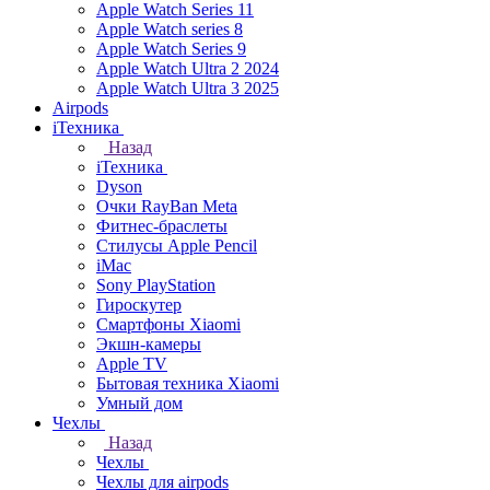
Apple Watch Series 11
Apple Watch series 8
Apple Watch Series 9
Apple Watch Ultra 2 2024
Apple Watch Ultra 3 2025
Airpods
iТехника
Назад
iТехника
Dyson
Очки RayBan Meta
Фитнес-браслеты
Стилусы Apple Pencil
iMac
Sony PlayStation
Гироскутер
Смартфоны Xiaomi
Экшн-камеры
Apple TV
Бытовая техника Xiaomi
Умный дом
Чехлы
Назад
Чехлы
Чехлы для airpods