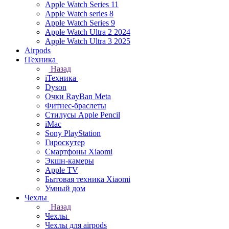
Apple Watch Series 11
Apple Watch series 8
Apple Watch Series 9
Apple Watch Ultra 2 2024
Apple Watch Ultra 3 2025
Airpods
iТехника
Назад
iТехника
Dyson
Очки RayBan Meta
Фитнес-браслеты
Стилусы Apple Pencil
iMac
Sony PlayStation
Гироскутер
Смартфоны Xiaomi
Экшн-камеры
Apple TV
Бытовая техника Xiaomi
Умный дом
Чехлы
Назад
Чехлы
Чехлы для airpods