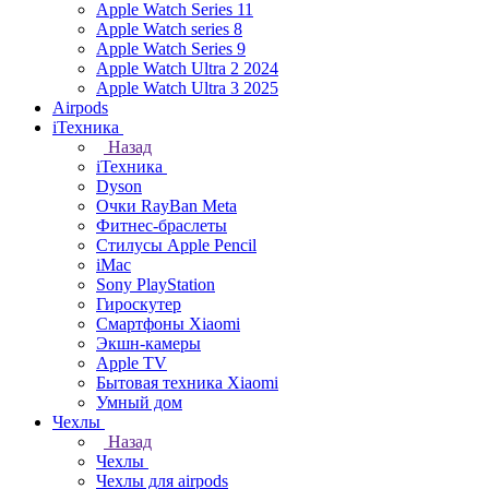
Apple Watch Series 11
Apple Watch series 8
Apple Watch Series 9
Apple Watch Ultra 2 2024
Apple Watch Ultra 3 2025
Airpods
iТехника
Назад
iТехника
Dyson
Очки RayBan Meta
Фитнес-браслеты
Стилусы Apple Pencil
iMac
Sony PlayStation
Гироскутер
Смартфоны Xiaomi
Экшн-камеры
Apple TV
Бытовая техника Xiaomi
Умный дом
Чехлы
Назад
Чехлы
Чехлы для airpods