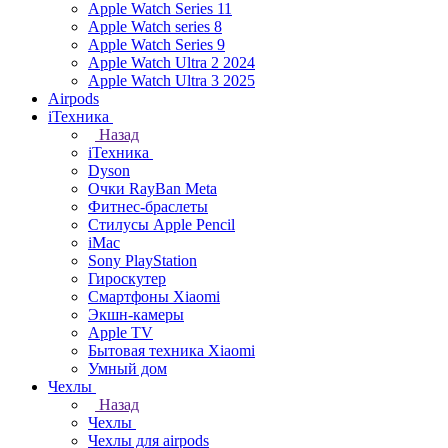
Apple Watch Series 11
Apple Watch series 8
Apple Watch Series 9
Apple Watch Ultra 2 2024
Apple Watch Ultra 3 2025
Airpods
iТехника
Назад
iТехника
Dyson
Очки RayBan Meta
Фитнес-браслеты
Стилусы Apple Pencil
iMac
Sony PlayStation
Гироскутер
Смартфоны Xiaomi
Экшн-камеры
Apple TV
Бытовая техника Xiaomi
Умный дом
Чехлы
Назад
Чехлы
Чехлы для airpods