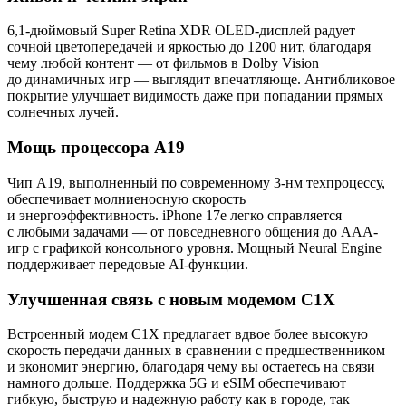
6,1-дюймовый Super Retina XDR OLED-дисплей радует
сочной цветопередачей и яркостью до 1200 нит, благодаря
чему любой контент — от фильмов в Dolby Vision
до динамичных игр — выглядит впечатляюще. Антибликовое
покрытие улучшает видимость даже при попадании прямых
солнечных лучей.
Мощь процессора A19
Чип A19, выполненный по современному 3-нм техпроцессу,
обеспечивает молниеносную скорость
и энергоэффективность. iPhone 17e легко справляется
с любыми задачами — от повседневного общения до AAA-
игр с графикой консольного уровня. Мощный Neural Engine
поддерживает передовые AI-функции.
Улучшенная связь с новым модемом C1X
Встроенный модем C1X предлагает вдвое более высокую
скорость передачи данных в сравнении с предшественником
и экономит энергию, благодаря чему вы остаетесь на связи
намного дольше. Поддержка 5G и eSIM обеспечивают
гибкую, быструю и надежную работу как в городе, так