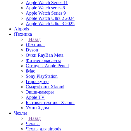
Apple Watch Series 11
Apple Watch series 8
Apple Watch Series 9
Apple Watch Ultra 2 2024
Apple Watch Ultra 3 2025
Airpods
iТехника
Назад
iТехника
Dyson
Очки RayBan Meta
Фитнес-браслеты
Стилусы Apple Pencil
iMac
Sony PlayStation
Гироскутер
Смартфоны Xiaomi
Экшн-камеры
Apple TV
Бытовая техника Xiaomi
Умный дом
Чехлы
Назад
Чехлы
Чехлы для airpods