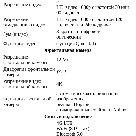
с
Разрешение видео
HD-видео 1080p с частотой 30 или
60 кадров/с
Разрешение
HD-видео 1080р c частотой 120
замедленного видео
кадров/с или 240 кадров/с
3-кратный цифровой
Зум (видео)
оптический
Функции видео
функция QuickTake
Фронтальная камера
Разрешение
12 Мп
фронтальной камеры
Диафрагма фронтальной
ƒ/2.2
камеры
Разрешение видео
4K
фронтальной камеры
автоматическая стабилизация
Функции фронтальной
изображения
камеры
режим «Портрет»
анимированные смайлики Animoji
Связь и подключение
4G LTE
Wi-Fi (802.11​ax)
Bluetooth 5.0