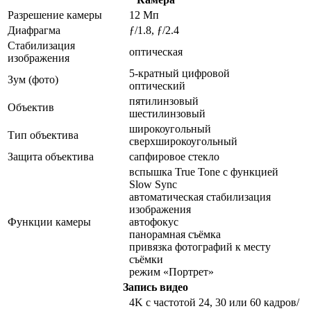
Разрешение камеры
12 Мп
Диафрагма
ƒ/1.8, ƒ/2.4
Стабилизация
оптическая
изображения
5-кратный цифровой
Зум (фото)
оптический
пятилинзовый
Объектив
шестилинзовый
широкоугольный
Тип объектива
сверхширокоугольный
Защита объектива
сапфировое стекло
вспышка True Tone с функцией
Slow Sync
автоматическая стабилизация
изображения
Функции камеры
автофокус
панорамная съёмка
привязка фотографий к месту
съёмки
режим «Портрет»
Запись видео
4K с частотой 24, 30 или 60 кадров/