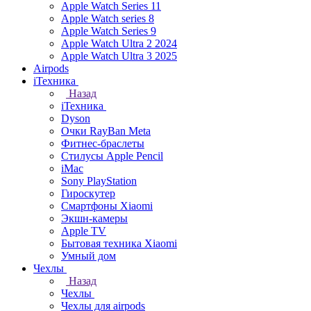
Apple Watch Series 11
Apple Watch series 8
Apple Watch Series 9
Apple Watch Ultra 2 2024
Apple Watch Ultra 3 2025
Airpods
iТехника
Назад
iТехника
Dyson
Очки RayBan Meta
Фитнес-браслеты
Стилусы Apple Pencil
iMac
Sony PlayStation
Гироскутер
Смартфоны Xiaomi
Экшн-камеры
Apple TV
Бытовая техника Xiaomi
Умный дом
Чехлы
Назад
Чехлы
Чехлы для airpods