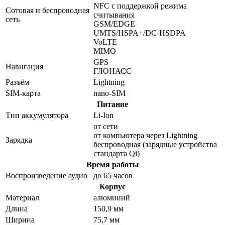
NFC с поддержкой режима
Сотовая и беспроводная
считывания
сеть
GSM/EDGE
UMTS/​HSPA+/​DC-HSDPA
VoLTE
MIMO
GPS
Навигация
ГЛОНАСС
Разъём
Lightning
SIM-карта
nano-SIM
Питание
Тип аккумулятора
Li-Ion
от сети
от компьютера через Lightning
Зарядка
беспроводная (зарядные устройства
стандарта Qi)
Время работы
Воспроизведение аудио
до 65 часов
Корпус
Материал
алюминий
Длина
150,9 мм
Ширина
75,7 мм