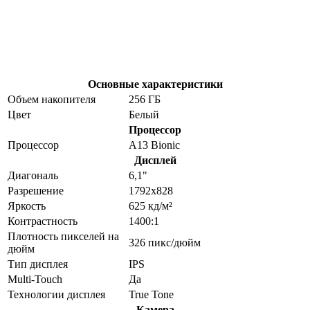
Основные характеристики
Объем накопителя
256 ГБ
Цвет
Белый
Процессор
Процессор
A13 Bionic
Дисплей
Диагональ
6,1"
Разрешение
1792x828
Яркость
625 кд/м²
Контрастность
1400:1
Плотность пикселей на
326 пикс/дюйм
дюйм
Тип дисплея
IPS
Multi-Touch
Да
Технологии дисплея
True Tone
Камера