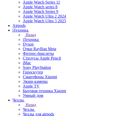
Apple Watch Series 11
Apple Watch series 8
Apple Watch Series 9
Apple Watch Ultra 2 2024
Apple Watch Ultra 3 2025
Airpods
iТехника
Назад
iТехника
Dyson
Очки RayBan Meta
Фитнес-браслеты
Стилусы Apple Pencil
iMac
Sony PlayStation
Гироскутер
Смартфоны Xiaomi
Экшн-камеры
Apple TV
Бытовая техника Xiaomi
Умный дом
Чехлы
Назад
Чехлы
Чехлы для airpods