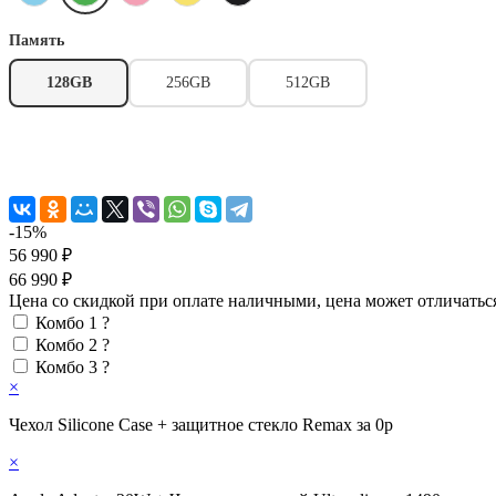
Память
128GB
256GB
512GB
-15%
56 990 ₽
66 990 ₽
Цена со скидкой при оплате наличными, цена может отличатьс
Комбо 1
?
Комбо 2
?
Комбо 3
?
×
Чехол Silicone Case + защитное стекло Remax за 0р
×