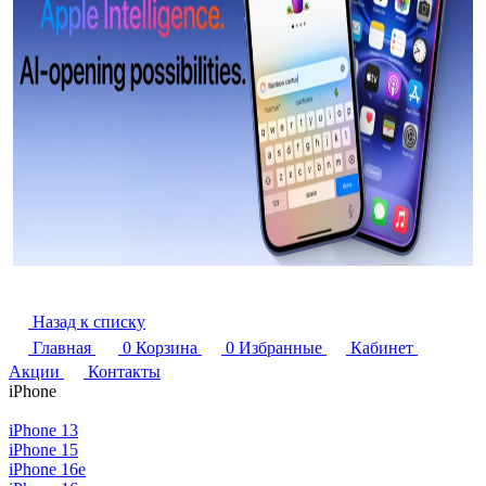
Назад к списку
Главная
0
Корзина
0
Избранные
Кабинет
Акции
Контакты
iPhone
iPhone 13
iPhone 15
iPhone 16e