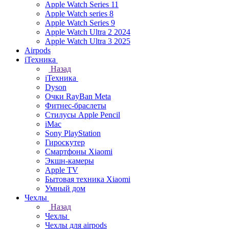
Apple Watch Series 11
Apple Watch series 8
Apple Watch Series 9
Apple Watch Ultra 2 2024
Apple Watch Ultra 3 2025
Airpods
iТехника
Назад
iТехника
Dyson
Очки RayBan Meta
Фитнес-браслеты
Стилусы Apple Pencil
iMac
Sony PlayStation
Гироскутер
Смартфоны Xiaomi
Экшн-камеры
Apple TV
Бытовая техника Xiaomi
Умный дом
Чехлы
Назад
Чехлы
Чехлы для airpods