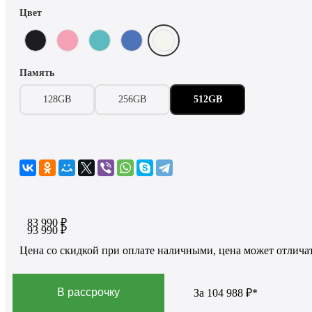
Цвет
Память
128GB
256GB
512GB
83 990 ₽
93 990 ₽
Цена со скидкой при оплате наличными, цена может отличат
В рассрочку
За
104 988 ₽*