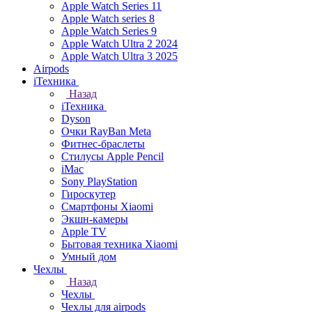
Apple Watch Series 11
Apple Watch series 8
Apple Watch Series 9
Apple Watch Ultra 2 2024
Apple Watch Ultra 3 2025
Airpods
iТехника
Назад
iТехника
Dyson
Очки RayBan Meta
Фитнес-браслеты
Стилусы Apple Pencil
iMac
Sony PlayStation
Гироскутер
Смартфоны Xiaomi
Экшн-камеры
Apple TV
Бытовая техника Xiaomi
Умный дом
Чехлы
Назад
Чехлы
Чехлы для airpods