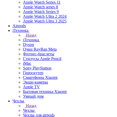
Apple Watch Series 11
Apple Watch series 8
Apple Watch Series 9
Apple Watch Ultra 2 2024
Apple Watch Ultra 3 2025
Airpods
iТехника
Назад
iТехника
Dyson
Очки RayBan Meta
Фитнес-браслеты
Стилусы Apple Pencil
iMac
Sony PlayStation
Гироскутер
Смартфоны Xiaomi
Экшн-камеры
Apple TV
Бытовая техника Xiaomi
Умный дом
Чехлы
Назад
Чехлы
Чехлы для airpods