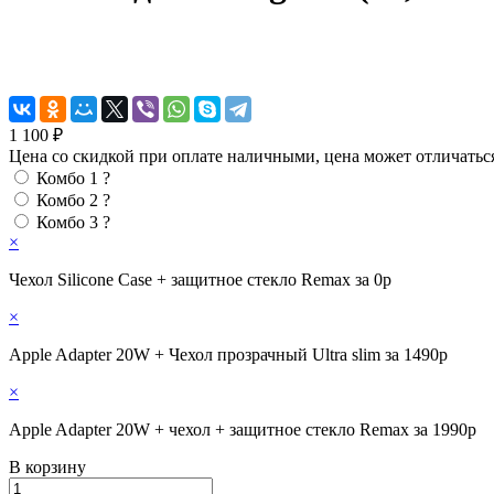
1 100 ₽
Цена со скидкой при оплате наличными, цена может отличатьс
Комбо 1
?
Комбо 2
?
Комбо 3
?
×
Чехол Silicone Case + защитное стекло Remax за 0р
×
Apple Adapter 20W + Чехол прозрачный Ultra slim за 1490р
×
Apple Adapter 20W + чехол + защитное стекло Remax за 1990р
В корзину