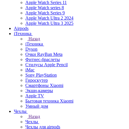
Apple Watch Series 11
Apple Watch series 8
Apple Watch Series 9
Apple Watch Ultra 2 2024
Apple Watch Ultra 3 2025
Airpods
iТехника
Назад
iТехника
Dyson
Очки RayBan Meta
Фитнес-браслеты
Стилусы Apple Pencil
iMac
Sony PlayStation
Гироскутер
Смартфоны Xiaomi
Экшн-камеры
Apple TV
Бытовая техника Xiaomi
Умный дом
Чехлы
Назад
Чехлы
Чехлы для airpods