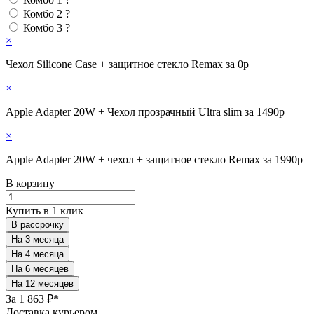
Комбо 2
?
Комбо 3
?
×
Чехол Silicone Case + защитное стекло Remax за 0р
×
Apple Adapter 20W + Чехол прозрачный Ultra slim за 1490р
×
Apple Adapter 20W + чехол + защитное стекло Remax за 1990р
В корзину
Купить в 1 клик
В рассрочку
За
1 863 ₽*
Доставка курьером