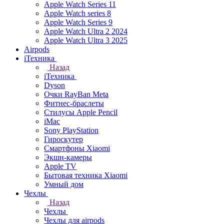
Apple Watch Series 11
Apple Watch series 8
Apple Watch Series 9
Apple Watch Ultra 2 2024
Apple Watch Ultra 3 2025
Airpods
iТехника
Назад
iТехника
Dyson
Очки RayBan Meta
Фитнес-браслеты
Стилусы Apple Pencil
iMac
Sony PlayStation
Гироскутер
Смартфоны Xiaomi
Экшн-камеры
Apple TV
Бытовая техника Xiaomi
Умный дом
Чехлы
Назад
Чехлы
Чехлы для airpods