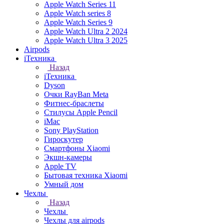
Apple Watch Series 11
Apple Watch series 8
Apple Watch Series 9
Apple Watch Ultra 2 2024
Apple Watch Ultra 3 2025
Airpods
iТехника
Назад
iТехника
Dyson
Очки RayBan Meta
Фитнес-браслеты
Стилусы Apple Pencil
iMac
Sony PlayStation
Гироскутер
Смартфоны Xiaomi
Экшн-камеры
Apple TV
Бытовая техника Xiaomi
Умный дом
Чехлы
Назад
Чехлы
Чехлы для airpods