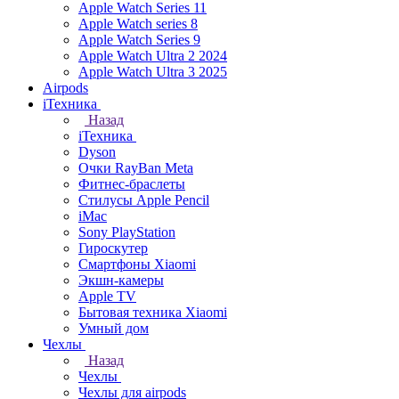
Apple Watch Series 11
Apple Watch series 8
Apple Watch Series 9
Apple Watch Ultra 2 2024
Apple Watch Ultra 3 2025
Airpods
iТехника
Назад
iТехника
Dyson
Очки RayBan Meta
Фитнес-браслеты
Стилусы Apple Pencil
iMac
Sony PlayStation
Гироскутер
Смартфоны Xiaomi
Экшн-камеры
Apple TV
Бытовая техника Xiaomi
Умный дом
Чехлы
Назад
Чехлы
Чехлы для airpods