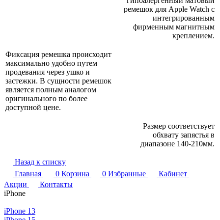
гипоалергенный матовый
ремешок для Apple Watch с
интегрированным
фирменным магнитным
креплением.
Фиксация ремешка происходит
максимально удобно путем
продевания через ушко и
застежки. В сущности ремешок
является полным аналогом
оригинального по более
доступной цене.
Размер соответствует
обхвату запястья в
диапазоне 140-210мм.
Назад к списку
Главная
0
Корзина
0
Избранные
Кабинет
Акции
Контакты
iPhone
iPhone 13
iPhone 15