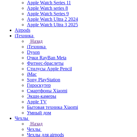
Apple Watch Series 11
Apple Watch series 8
Apple Watch Series 9
Apple Watch Ultra 2 2024
Apple Watch Ultra 3 2025
Airpods
iТехника
Назад
iТехника
Dyson
Очки RayBan Meta
Фитнес-браслеты
Стилусы Apple Pencil
iMac
Sony PlayStation
Гироскутер
Смартфоны Xiaomi
Экшн-камеры
Apple TV
Бытовая техника Xiaomi
Умный дом
Чехлы
Назад
Чехлы
Чехлы для airpods