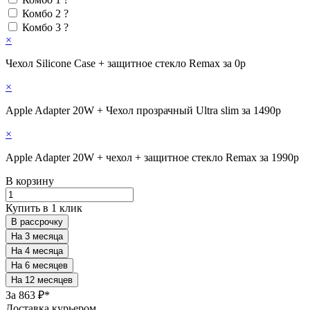
Комбо 2
?
Комбо 3
?
×
Чехол Silicone Case + защитное стекло Remax за 0р
×
Apple Adapter 20W + Чехол прозрачный Ultra slim за 1490р
×
Apple Adapter 20W + чехол + защитное стекло Remax за 1990р
В корзину
Купить в 1 клик
В рассрочку
За
863 ₽*
Доставка курьером