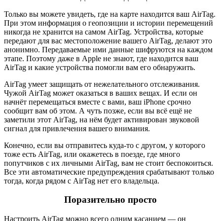
Только вы можете увидеть, где на карте находится ваш AirTag.
При этом информация о геопозиции и истории перемещений
никогда не хранится на самом AirTag. Устройства, которые
передают для вас местоположение вашего AirTag, делают это
анонимно. Передаваемые ими данные шифруются на каждом
этапе. Поэтому даже в Apple не знают, где находится ваш
AirTag и какие устройства помогли вам его обнаружить.
AirTag умеет защищать от нежелательного отслеживания.
Чужой AirTag может оказаться в ваших вещах. И если он
начнёт перемещаться вместе с вами, ваш iPhone срочно
сообщит вам об этом. А чуть позже, если вы всё ещё не
заметили этот AirTag, на нём будет активирован звуковой
сигнал для привлечения вашего внимания.
Конечно, если вы отправитесь куда‑то с другом, у которого
тоже есть AirTag, или окажетесь в поезде, где много
попутчиков с их личными AirTag, вам не стоит беспокоиться.
Все эти автоматические предупреждения срабатывают только
тогда, когда рядом с AirTag нет его владельца.
Поразительно просто
Настроить AirTag можно всего одним касанием — он