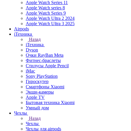
Apple Watch Series 11
Apple Watch series 8
Apple Watch Series 9
Apple Watch Ultra 2 2024
Apple Watch Ultra 3 2025
Airpods
iТехника
Назад
iТехника
Dyson
Очки RayBan Meta
Фитнес-браслеты
Стилусы Apple Pencil
iMac
Sony PlayStation
Гироскутер
Смартфоны Xiaomi
Экшн-камеры
Apple TV
Бытовая техника Xiaomi
Умный дом
Чехлы
Назад
Чехлы
Чехлы для airpods