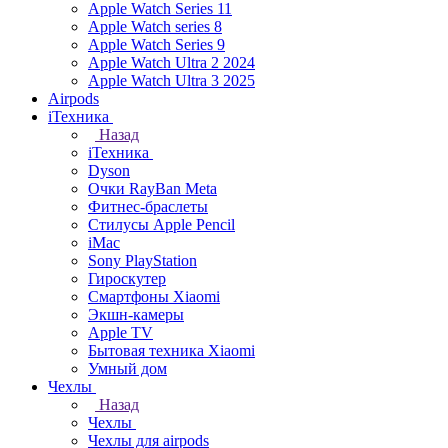
Apple Watch Series 11
Apple Watch series 8
Apple Watch Series 9
Apple Watch Ultra 2 2024
Apple Watch Ultra 3 2025
Airpods
iТехника
Назад
iТехника
Dyson
Очки RayBan Meta
Фитнес-браслеты
Стилусы Apple Pencil
iMac
Sony PlayStation
Гироскутер
Смартфоны Xiaomi
Экшн-камеры
Apple TV
Бытовая техника Xiaomi
Умный дом
Чехлы
Назад
Чехлы
Чехлы для airpods