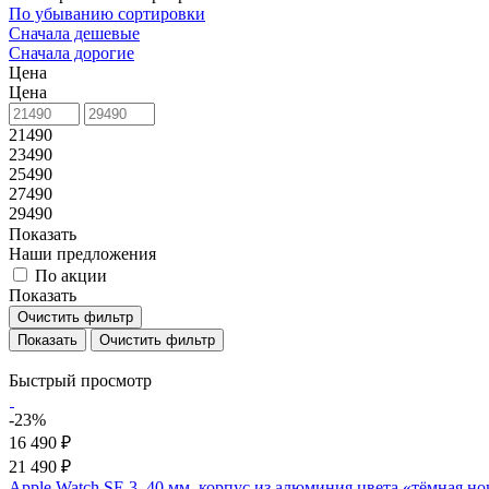
По убыванию сортировки
Сначала дешевые
Сначала дорогие
Цена
Цена
21490
23490
25490
27490
29490
Показать
Наши предложения
По акции
Показать
Очистить фильтр
Очистить фильтр
Быстрый просмотр
-23%
16 490 ₽
21 490 ₽
Apple Watch SE 3, 40 мм, корпус из алюминия цвета «тёмная н