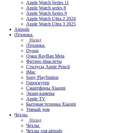
Apple Watch Series 11
Apple Watch series 8
Apple Watch Series 9
Apple Watch Ultra 2 2024
Apple Watch Ultra 3 2025
Airpods
iТехника
Назад
iТехника
Dyson
Очки RayBan Meta
Фитнес-браслеты
Стилусы Apple Pencil
iMac
Sony PlayStation
Гироскутер
Смартфоны Xiaomi
Экшн-камеры
Apple TV
Бытовая техника Xiaomi
Умный дом
Чехлы
Назад
Чехлы
Чехлы для airpods