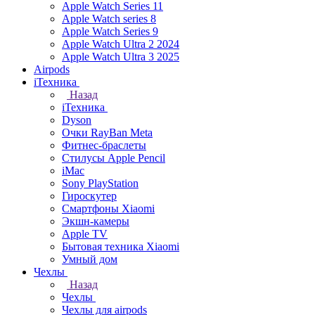
Apple Watch Series 11
Apple Watch series 8
Apple Watch Series 9
Apple Watch Ultra 2 2024
Apple Watch Ultra 3 2025
Airpods
iТехника
Назад
iТехника
Dyson
Очки RayBan Meta
Фитнес-браслеты
Стилусы Apple Pencil
iMac
Sony PlayStation
Гироскутер
Смартфоны Xiaomi
Экшн-камеры
Apple TV
Бытовая техника Xiaomi
Умный дом
Чехлы
Назад
Чехлы
Чехлы для airpods