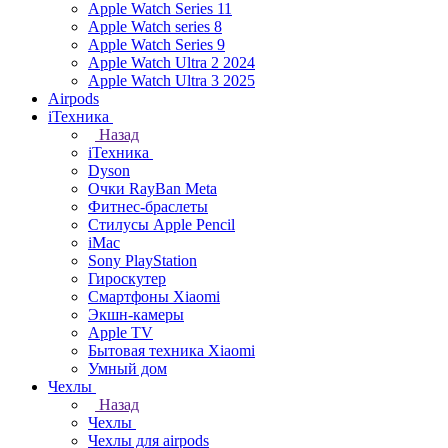
Apple Watch Series 11
Apple Watch series 8
Apple Watch Series 9
Apple Watch Ultra 2 2024
Apple Watch Ultra 3 2025
Airpods
iТехника
Назад
iТехника
Dyson
Очки RayBan Meta
Фитнес-браслеты
Стилусы Apple Pencil
iMac
Sony PlayStation
Гироскутер
Смартфоны Xiaomi
Экшн-камеры
Apple TV
Бытовая техника Xiaomi
Умный дом
Чехлы
Назад
Чехлы
Чехлы для airpods