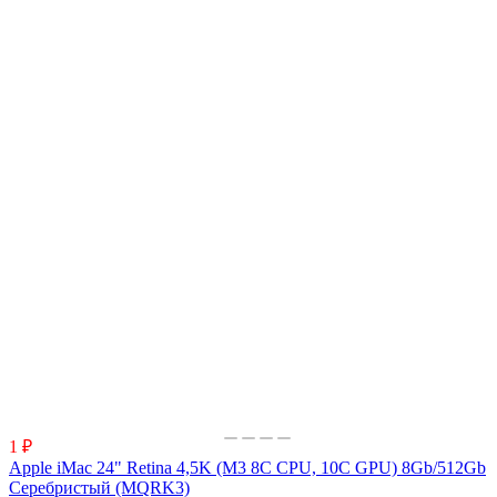
1 ₽
Apple iMac 24" Retina 4,5K (M3 8C CPU, 10C GPU) 8Gb/512Gb
Серебристый (MQRK3)