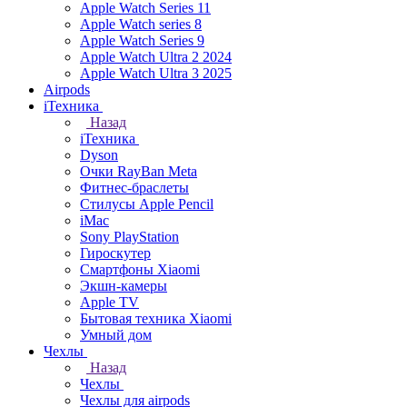
Apple Watch Series 11
Apple Watch series 8
Apple Watch Series 9
Apple Watch Ultra 2 2024
Apple Watch Ultra 3 2025
Airpods
iТехника
Назад
iТехника
Dyson
Очки RayBan Meta
Фитнес-браслеты
Стилусы Apple Pencil
iMac
Sony PlayStation
Гироскутер
Смартфоны Xiaomi
Экшн-камеры
Apple TV
Бытовая техника Xiaomi
Умный дом
Чехлы
Назад
Чехлы
Чехлы для airpods