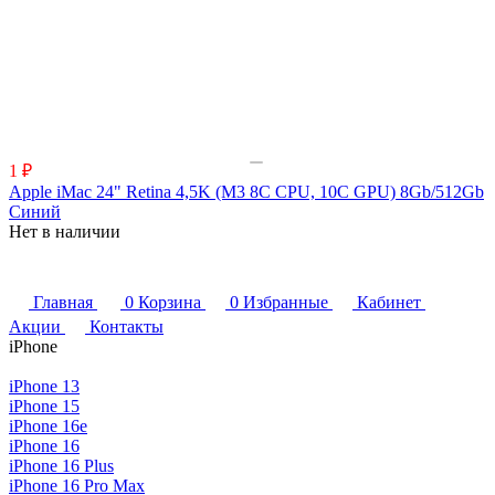
1 ₽
Apple iMac 24" Retina 4,5K (M3 8C CPU, 10C GPU) 8Gb/512Gb
Синий
Нет в наличии
Главная
0
Корзина
0
Избранные
Кабинет
Акции
Контакты
iPhone
iPhone 13
iPhone 15
iPhone 16e
iPhone 16
iPhone 16 Plus
iPhone 16 Pro Max