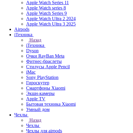
Apple Watch Series 11
Apple Watch series 8
Apple Watch Series 9
Apple Watch Ultra 2 2024
Apple Watch Ultra 3 2025
Airpods
iТехника
Назад
iТехника
Dyson
Очки RayBan Meta
Фитнес-браслеты
Стилусы Apple Pencil
iMac
Sony PlayStation
Гироскутер
Смартфоны Xiaomi
Экшн-камеры
Apple TV
Бытовая техника Xiaomi
Умный дом
Чехлы
Назад
Чехлы
Чехлы для airpods