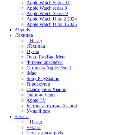
Apple Watch Series 11
Apple Watch series 8
Apple Watch Series 9
Apple Watch Ultra 2 2024
Apple Watch Ultra 3 2025
Airpods
iТехника
Назад
iТехника
Dyson
Очки RayBan Meta
Фитнес-браслеты
Стилусы Apple Pencil
iMac
Sony PlayStation
Гироскутер
Смартфоны Xiaomi
Экшн-камеры
Apple TV
Бытовая техника Xiaomi
Умный дом
Чехлы
Назад
Чехлы
Чехлы для airpods