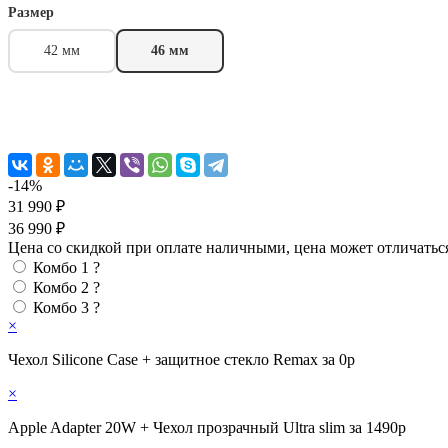
Размер
42 мм
46 мм
-14%
31 990 ₽
36 990 ₽
Цена со скидкой при оплате наличными, цена может отличатьс
Комбо 1
?
Комбо 2
?
Комбо 3
?
×
Чехол Silicone Case + защитное стекло Remax за 0р
×
Apple Adapter 20W + Чехол прозрачный Ultra slim за 1490р