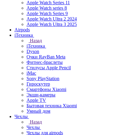
Apple Watch Series 11
Apple Watch series 8
Apple Watch Series 9
Apple Watch Ultra 2 2024
Apple Watch Ultra 3 2025
Airpods
iТехника
Назад
iТехника
Dyson
Очки RayBan Meta
Фитнес-браслеты
Стилусы Apple Pencil
iMac
Sony PlayStation
Гироскутер
Смартфоны Xiaomi
Экшн-камеры
Apple TV
Бытовая техника Xiaomi
Умный дом
Чехлы
Назад
Чехлы
Чехлы для airpods