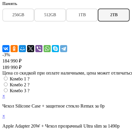
Память
256GB
512GB
1TB
2TB
-3%
184 990 ₽
189 990 ₽
Цена со скидкой при оплате наличными, цена может отличатьс
Комбо 1
?
Комбо 2
?
Комбо 3
?
×
Чехол Silicone Case + защитное стекло Remax за 0р
×
Apple Adapter 20W + Чехол прозрачный Ultra slim за 1490р