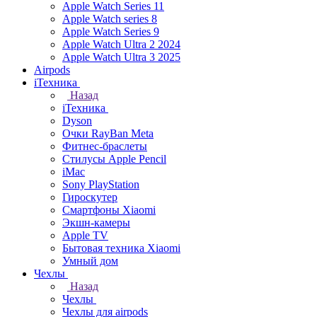
Apple Watch Series 11
Apple Watch series 8
Apple Watch Series 9
Apple Watch Ultra 2 2024
Apple Watch Ultra 3 2025
Airpods
iТехника
Назад
iТехника
Dyson
Очки RayBan Meta
Фитнес-браслеты
Стилусы Apple Pencil
iMac
Sony PlayStation
Гироскутер
Смартфоны Xiaomi
Экшн-камеры
Apple TV
Бытовая техника Xiaomi
Умный дом
Чехлы
Назад
Чехлы
Чехлы для airpods