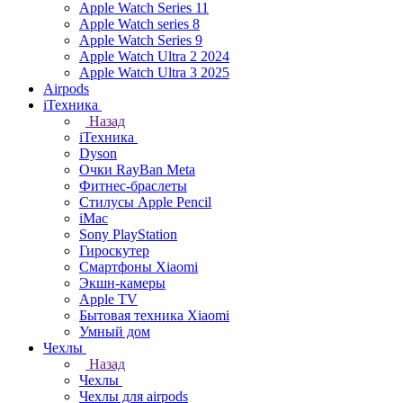
Apple Watch Series 11
Apple Watch series 8
Apple Watch Series 9
Apple Watch Ultra 2 2024
Apple Watch Ultra 3 2025
Airpods
iТехника
Назад
iТехника
Dyson
Очки RayBan Meta
Фитнес-браслеты
Стилусы Apple Pencil
iMac
Sony PlayStation
Гироскутер
Смартфоны Xiaomi
Экшн-камеры
Apple TV
Бытовая техника Xiaomi
Умный дом
Чехлы
Назад
Чехлы
Чехлы для airpods