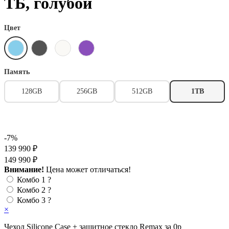
ТБ, голубой
Цвет
Память
128GB
256GB
512GB
1TB
-7%
139 990 ₽
149 990 ₽
Внимание!
Цена может отличаться!
Комбо 1
?
Комбо 2
?
Комбо 3
?
×
Чехол Silicone Case + защитное стекло Remax за 0р