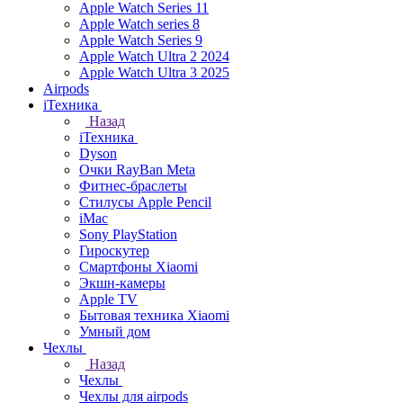
Apple Watch Series 11
Apple Watch series 8
Apple Watch Series 9
Apple Watch Ultra 2 2024
Apple Watch Ultra 3 2025
Airpods
iТехника
Назад
iТехника
Dyson
Очки RayBan Meta
Фитнес-браслеты
Стилусы Apple Pencil
iMac
Sony PlayStation
Гироскутер
Смартфоны Xiaomi
Экшн-камеры
Apple TV
Бытовая техника Xiaomi
Умный дом
Чехлы
Назад
Чехлы
Чехлы для airpods