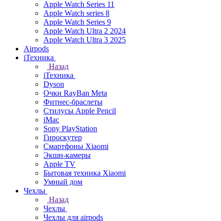
Apple Watch Series 11
Apple Watch series 8
Apple Watch Series 9
Apple Watch Ultra 2 2024
Apple Watch Ultra 3 2025
Airpods
iТехника
Назад
iТехника
Dyson
Очки RayBan Meta
Фитнес-браслеты
Стилусы Apple Pencil
iMac
Sony PlayStation
Гироскутер
Смартфоны Xiaomi
Экшн-камеры
Apple TV
Бытовая техника Xiaomi
Умный дом
Чехлы
Назад
Чехлы
Чехлы для airpods