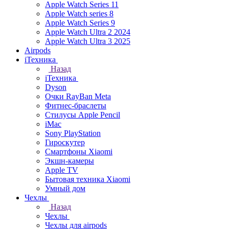
Apple Watch Series 11
Apple Watch series 8
Apple Watch Series 9
Apple Watch Ultra 2 2024
Apple Watch Ultra 3 2025
Airpods
iТехника
Назад
iТехника
Dyson
Очки RayBan Meta
Фитнес-браслеты
Стилусы Apple Pencil
iMac
Sony PlayStation
Гироскутер
Смартфоны Xiaomi
Экшн-камеры
Apple TV
Бытовая техника Xiaomi
Умный дом
Чехлы
Назад
Чехлы
Чехлы для airpods