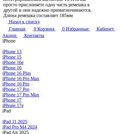
просто прислоняете одну часть ремешка к
другой и они надежно примагничиваются.
Длина ремешка составляет 185мм
Назад к списку
Главная
0
Корзина
0
Избранные
Кабинет
Акции
Контакты
iPhone
iPhone 13
iPhone 15
iPhone 16e
iPhone 16
iPhone 16 Plus
iPhone 16 Pro Max
iPhone 16 Pro
iPhone 17 Pro
iPhone 17 Pro Max
iPhone 17
iPhone 17e
iPad
iPad 11 2025
iPad Pro M4 2024
iPad Air 2025