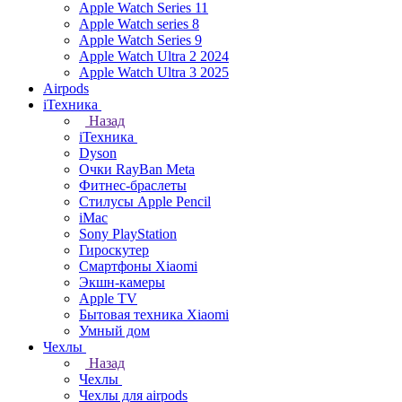
Apple Watch Series 11
Apple Watch series 8
Apple Watch Series 9
Apple Watch Ultra 2 2024
Apple Watch Ultra 3 2025
Airpods
iТехника
Назад
iТехника
Dyson
Очки RayBan Meta
Фитнес-браслеты
Стилусы Apple Pencil
iMac
Sony PlayStation
Гироскутер
Смартфоны Xiaomi
Экшн-камеры
Apple TV
Бытовая техника Xiaomi
Умный дом
Чехлы
Назад
Чехлы
Чехлы для airpods